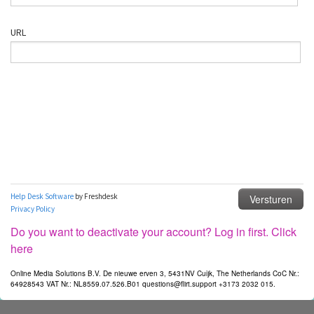
Do you want to deactivate your account? Log in first. Click
here
Online Media Solutions B.V. De nieuwe erven 3, 5431NV Cuijk, The Netherlands CoC Nr.:
64928543 VAT Nr.: NL8559.07.526.B01 questions@flirt.support +3173 2032 015.